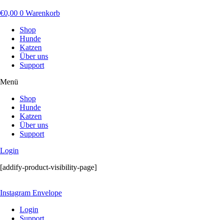
€
0,00
0
Warenkorb
Shop
Hunde
Katzen
Über uns
Support
Menü
Shop
Hunde
Katzen
Über uns
Support
Login
[addify-product-visibility-page]
Instagram
Envelope
Login
Support