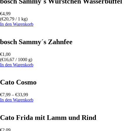
bosch Sammy´s Würstchen Wasserbüffel
€
4,99
(
€
20,79
/ 1 kg)
In den Warenkorb
bosch Sammy´s Zahnfee
€
1,00
(
€
16,67
/ 1000 g)
In den Warenkorb
Cato Cosmo
€
7,99
–
€
33,99
In den Warenkorb
Cato Frida mit Lamm und Rind
€
2,09